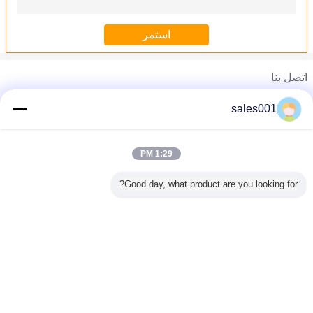
اتصل بنا
Mr. Anic Zhong
sales001
هاتف :
0086-755-28902532
1:29 PM
ac 110V ألومنيوم 100W led explosionproof خفيف مسيك, صناعيّ فيضان إنارة
مسيك 160W صناعيّ led explosionproof ضوء dc 36V لورشة
Good day, what product are you looking for?
يسخّن dc 24 v أبيض 2500K led ضوء explosionproof 60w IP65 مع ألومنيوم جسم
يصمد ac 130V IP65 محطة_محطات البنزين_البنزينة_البنزينات_البنزين led ظلة ضوء 4000 تجويف صغير fcc لذاتيّ إنارة نظام
Cree بارد أبيض 220 فولت led explosionproof ضوء/صلب الذى لا يصدأ يشعل استخراج فحم
غير اللغة
قاد CREE 30 ث محطة_محطات البنزين_البنزينة_البنزينات_البنزين خفيف 6500K أبيض بارد ل منجم الفحم
Arabic
قابل للنقل 80 تجويف صغير عال قوة led يلغم غطاء مصباح 3.7V 4.2V مع pc حالة بلاستيكيّ
explosionproof ATEX 4.2V led يلغم غطاء مصباح 15000Lux سطوع لجندي مشاة البحريّة