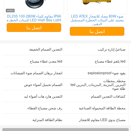
ضوء 80W مضاد للانفجار LED ATEX
IP66 مقاوم للماء DL235 100-280W
معتمد على البيئات الخطرة المستقبل
LED High Bay Light للبيئات الخطرة
الذهبي
اتصل بنا
اتصل بنا
صناعيّ إنارة تركيب
التعدين الصمام الخفيفة
led يلغم غطاء مصباح
led معدن غطاء مصباح
يقود ضوء explosionproof
انفجار برهان الصمام ضوء الفيضانات
محطة_محطات
البنزين_البنزينة_البنزينات_البنزين led
الصمام تحميل أضواء حوض
ظلة ضوء
كشافات التعدين الصمام
التعدين هارد هات أضواء ليد
محطة الطاقة المحمولة الصناعية
رف شحن مصباح الغطاء
مصباح يدوي LED مقاوم للانفجار
نظام الطاقة المنزلية