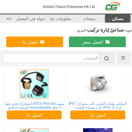
Golden Future Enterprise HK Ltd
مسكن
منتجات
معلومات عنا
جولة في المعمل
>>
صناعيّ إنارة تركيب
جودة
المزود
افضل سعر
اتصل بنا
لاسلكي بقيادة التعدين كاب مصباح، IP67
يصمد ATEX IP65 led استخراج فحم ضوء
كري XPG -2 كاب مصباح للتعدين
1 واط rechargeable لاستخراج فحم
اتصل بنا
اتصل بنا