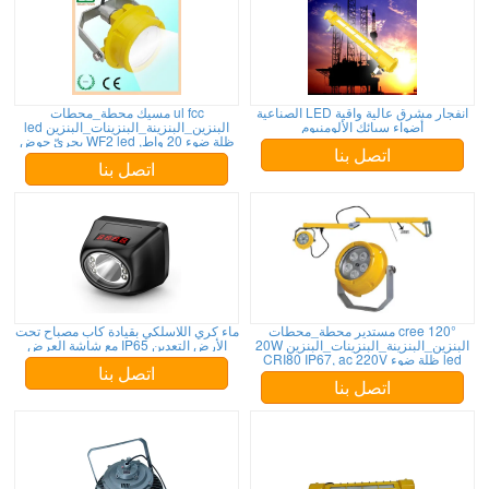
انفجار مشرق عالية واقية LED الصناعية
ul fcc مسيك محطة_محطات
أضواء سبائك الألومنيوم
البنزين_البنزينة_البنزينات_البنزين led
ظلة ضوء 20 واط, WF2 led بحريّ حوض
سفينة إنارة تركيب
اتصل بنا
اتصل بنا
cree 120° مستدير محطة_محطات
ماء كري اللاسلكي بقيادة كاب مصباح تحت
البنزين_البنزينة_البنزينات_البنزين 20W
الأرض التعدين IP65 مع شاشة العرض
led ظلة ضوء CRI80 IP67, ac 220V
200V
اتصل بنا
اتصل بنا