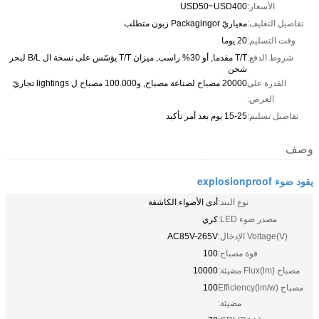
الأسعار:
USD50~USD400
تفاصيل التغليف:
معياريّ Packagingor زبون متطلب
وقت التسليم:
20 يوما
شروط الدفع:
T/T مقدما, أو 30% راسب, ميزان T/T يؤسّس على نسخة ال B/L لبحر
شحن
القدرة على
20000 مصباح لصناعة مصباح, و100.000 مصباح ل lightings تجاريّ
العرض:
تفاصيل تسليم:
15-25 يوم بعد أمر تأكيد
وصف
يقود ضوء explosionproof
نوع البند:
أدى الأضواء الكاشفة
مصدر ضوء LED:
كري
Voltage(V) الإدخال:
AC85V-265V
قوة مصباح:
100
مصباح Flux(lm) مضيئة:
10000
مصباح Efficiency(lm/w)
100
مضيئة: