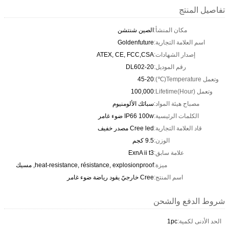
تفاصيل المنتج
مكان المنشأ:
الصين شنتشن
اسم العلامة التجارية:
Goldenfuture
إصدار الشهادات:
ATEX, CE, FCC,CSA
رقم الموديل:
DL602-20
وتعمل Temperature(℃):
45-20
وتعمل Lifetime(Hour):
100,000
مصباح هيئة المواد:
سبائك الألومنيوم
الكلمات الرئيسية:
IP66 100w ضوء غامر
قاد العلامة التجارية:
Cree led مصدر خفيف
الوزن:
9.5 كجم
علامة سابق:
ExnA ii t3
ميزة:
heat-resistance, résistance, explosionproof, مسيك
اسم المنتج:
Cree خارجيّ يقود رياضة ضوء غامر
شروط الدفع والشحن
الحد الأدنى لكمية:
1pc