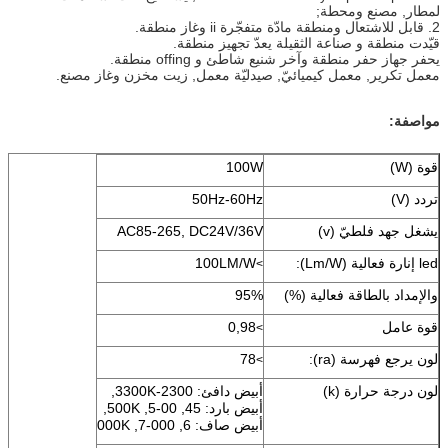
لمطار, مصنع ومحطة;
2. قابل للاشتعال ومنطقة مادّة متفجّرة ii وغاز منطقة.
قيّدت منطقة و صناعة الثقيلة يعدّ تجهيز منطقة.
يحفر جهاز حفر منطقة وآخر شنيع شاطئ و offing منطقة.
معمل تكرير, معمل كيميائيّ, صيدليّة معمل, زيت مخزن وغاز مصنع.
مواصفة:
قوة (W)
100W
تردد (V)
50Hz-60Hz
يشغل جهد فلطيّ (v)
AC85-265, DC24V/36V
led إنارة فعالية (Lm/W):
100LM/W
>
والإمداد بالطاقة فعالية (%)
95%
قوة عامل
0,98
>
لون يرجع فهرسة (ra):
78
>
لون درجة حرارة (k)
أبيض دافئ: 2300-3300K,
أبيض بارد: 45, 00-5, 500K,
أبيض صاف: 6, 000-7, 000K