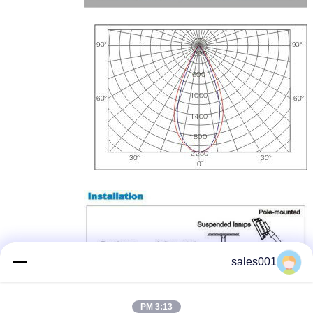
sales001
3:13 PM