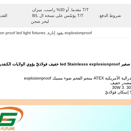
T/T مقدما, أو 30% راسب, ميزان 
شروط الدفع:
T/T يؤسّس على نسخة ال B/L 
القد
لبحر شحن
explosionproof يقود إنارة
, 
on proof led light fixtures
ATE منجم الفحم ضوء مسيك explosionproof
30W 3. 3
ّ