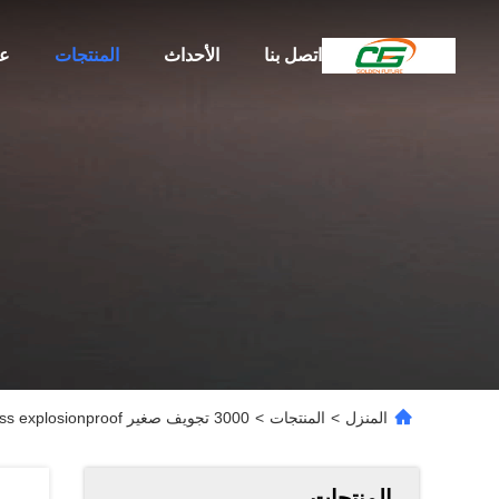
اتصل بنا
الأحداث
المنتجات
عن
المنزل
>
المنتجات
>
3000 تجويف صغير led Stainlesss explosionproof خفيف فولاذيّ يؤوي الولايات الكنفدرالية الأمريكية/fcc
المنتجات