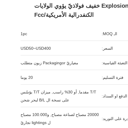
Explosionproof خفيف فولاذيّ يؤوي الولايات
الكنفدرالية الأمريكية/fcc
الـ MOQ:
1pc
السعر:
USD50~USD400
التعبئة القياسية:
معياريّ Packagingor زبون متطلب
فترة التسليم:
20 يوما
T/T مقدما, أو 30% راسب, ميزان T/T يؤسّس
لدفع او السداد:
على نسخة ال B/L لبحر شحن
20000 مصباح لصناعة مصباح, و100.000 مصباح
رة على التوريد:
ل lightings تجاريّ