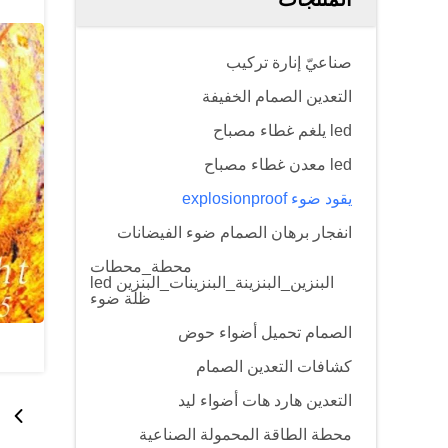
صناعيّ إنارة تركيب
التعدين الصمام الخفيفة
led يلغم غطاء مصباح
led معدن غطاء مصباح
يقود ضوء explosionproof
انفجار برهان الصمام ضوء الفيضانات
محطة_محطات
البنزين_البنزينة_البنزينات_البنزين led
ظلة ضوء
الصمام تحميل أضواء حوض
كشافات التعدين الصمام
التعدين هارد هات أضواء ليد
محطة الطاقة المحمولة الصناعية