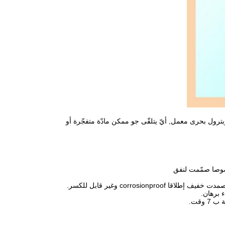
 وبترول بحرى معمل, أيّ يتلقّى جو ممكن مادّة متفجّرة أو