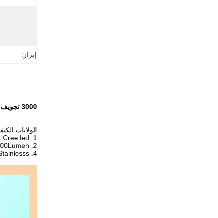
إبراز:
3000 تجويف صغير led Stainlesss explosionproof خفيف فولاذيّ يؤوي الولايات الكنفدرالية الأمريكية/fcc
الولايات الكنفدرالية الأمريكية X
1.
Cree led مصدر خفيف
000Lumen
2.
4.
Stainlesss إسكان فولاذي