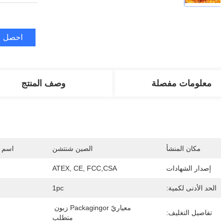
احصل ع
معلومات مفصلة
وصف المنتج
مكان المنشأ
الصين شنتشن
اسم ا
إصدار الشهادات
ATEX, CE, FCC,CSA
الحد الأدنى لكمية:
1pc
معياريّ Packagingor زبون 
تفاصيل التغليف:
متطلب