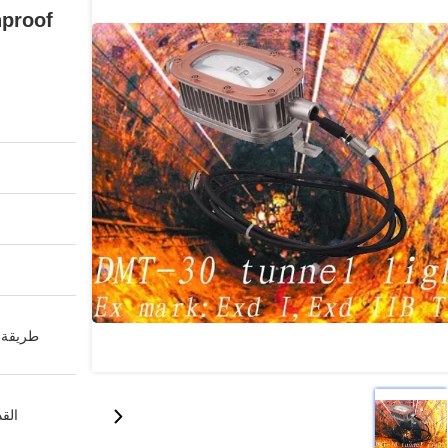
طريقة ا
القد