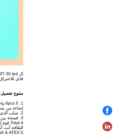
قابل للاحتراق غبار, sulfide أو 
منتوج تفصيل:
1. 6pcs 5 واط Cree قوة عال led أن يحصل أكثر من 3000 تجويف صغير إنتاج, أيّ يكون خصوصا صمّمت لنفق
إضاءة من منج
2. صلب الذى لا يصدأ قاد إسكان وصامد للرصاص pc عدسة, أيّ يجعل ال IP67 صامد للصدإ صمدت خفيف إطلاقا corrosionproof وغير قابل للكسر.
3. فسحة بين دعامتين longlife, وما من تكلفة صيانة, إطلاقا explosionproof, غبار برهان وماء برهان.
4.Total قوة إستهلاك من التعدين أمان led نفق ضوء فقط 33watt, .reducing استهلاك الطاقة ب 7 وقت.
الطاقة أنت أن
5.CSA & ATEX يوافق.