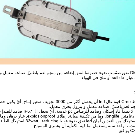
ال DMT-30 led نفق صمّمت ضوء خصوصا لنفق إضاءة من منجم لغم باطنيّ, صناعة معمل
ملح في الهواء.
م لغم باطنيّ, صناعة معمل و بترول بحرى معمل.
قذت لواحد سنة يستعمل بما فيه الكفاية أن يشتري المصباح.