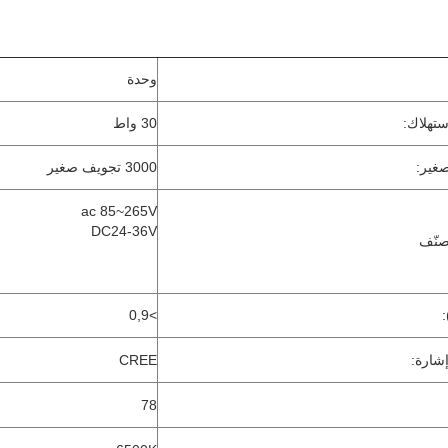
وحدة
ستهلاك:
30 واط
 صغير:
3000 تجويف صغير
ac 85~265V
DC24-36V
صنّف
0,9
>
CREE
78