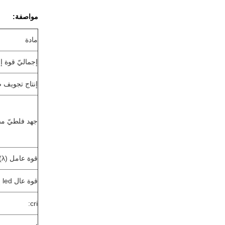
مواصفة:
مادة
إجماليّ قوة إ
إنتاج تجويف
جهد فلطيّ م
قوة عامل (λ):
قوة عال led إشارة:
cri: