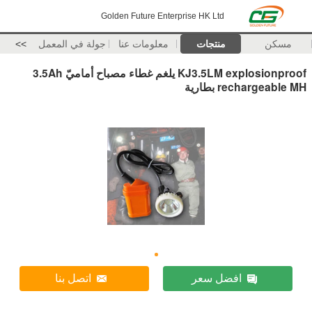
Golden Future Enterprise HK Ltd
مسكن
منتجات
معلومات عنا
جولة في المعمل
>>
KJ3.5LM explosionproof يلغم غطاء مصباح أماميّ 3.5Ah
rechargeable MH بطارية
افضل سعر
اتصل بنا