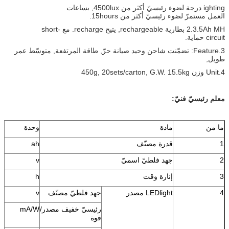
ighting درجة لضوء رئيسيّ أكثر من 4500lux,
بساعات
العمل مستمرّ لضوء رئيسيّ أكثر من 15hours.
2.3.5Ah MH بطارية rechargeable, يتيح recharge. مع short-
circuit حماية.
3.Feature: تضمّنت شاحن
وحيد صيانة حرّ, طاقة المرتفعة, متوسّط عمر
طويل,
4.Unit وزن 450g, 20sets/carton, G.W. 15.5kg
معلم رئيسيّ فنيّ:
ما من
مادة
وحدة
1
قدرة مصنّف
ah
2
جهد فلطيّ اسميّ
v
3
إنارة وقت
h
4
LEDlight مصدر
جهد فلطيّ مصنّف
v
رئيسيّ خفيف مصدر/
mA/W
قوة