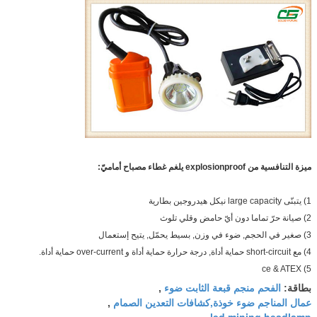
ميزة التنافسية من
explosionproof يلغم غطاء مصباح أماميّ
:
1)
يتبنّى large capacity نيكل هيدروجين بطارية
2)
صيانة حرّ تماما دون أيّ حامض وقلي تلوث
3)
صغير في الحجم, ضوء في وزن, بسيط يحمّل, يتيح إستعمال
4)
مع short-circuit حماية أداة, درجة حرارة حماية أداة و over-current حماية أداة.
ce & ATEX
5)
الفحم منجم قبعة الثابت ضوء
بطاقة:
,
عمال المناجم ضوء خوذة,كشافات التعدين الصمام
,
led mining headlamp