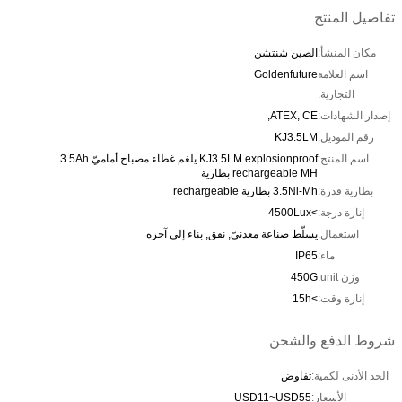
تفاصيل المنتج
مكان المنشأ:
الصين شنتشن
اسم العلامة
Goldenfuture
التجارية:
إصدار الشهادات:
ATEX, CE,
رقم الموديل:
KJ3.5LM
اسم المنتج:
KJ3.5LM explosionproof يلغم غطاء مصباح أماميّ 3.5Ah
rechargeable MH بطارية
بطارية قدرة:
3.5Ni-Mh بطارية rechargeable
إنارة درجة:
>4500Lux
استعمال:
يسلّط صناعة معدنيّ, نفق, بناء إلى آخره
ماء:
IP65
وزن unit:
450G
إنارة وقت:
>15h
شروط الدفع والشحن
الحد الأدنى لكمية:
تفاوض
الأسعار:
USD11~USD55