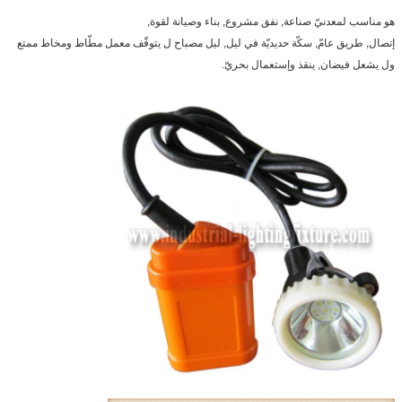
هو مناسب لمعدنيّ صناعة, نفق مشروع, بناء وصيانة لقوة,
إتصال, طريق عامّ, سكّة حديديّة في ليل, ليل مصباح ل يتوقّف معمل مطّاط ومخاط ممتع
ول يشعل فيضان, ينقذ وإستعمال بحريّ.