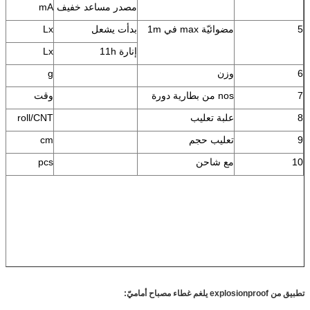
مصدر مساعد خفيف
mA
5
مضوائيّة max في 1m
بدأت يشعل
Lx
إنارة 11h
Lx
6
وزن
g
7
nos من بطارية دورة
وقت
8
علبة تعليب
roll/CNT
9
تعليب حجم
cm
10
مع شاحن
pcs
تطبيق من
explosionproof يلغم غطاء مصباح أماميّ
: