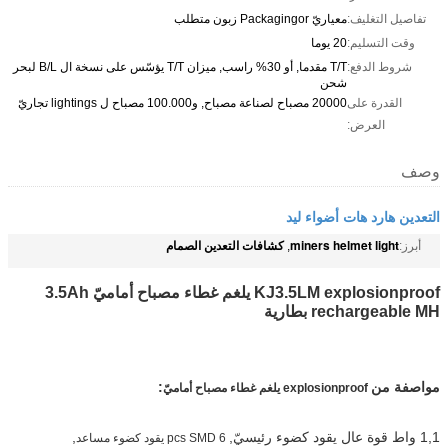
تفاصيل التغليف:
معياريّ Packagingor زبون متطلب
وقت التسليم:
20 يوما
شروط الدفع:
T/T مقدما, أو 30% راسب, ميزان T/T يؤسّس على نسخة ال B/L لبحر
شحن
القدرة على
20000 مصباح لصناعة مصباح, و100.000 مصباح ل lightings تجاريّ
العرض:
وصف
التعدين هارد هات أضواء ليد
miners helmet light
كشافات التعدين الصمام
أبرز:
,
KJ3.5LM explosionproof يلغم غطاء مصباح أماميّ 3.5Ah
rechargeable MH بطارية
مواصفة من
:
explosionproof يلغم غطاء مصباح أماميّ
1,1 واط قوة عال يقود كضوء رئيسيّ,
,
6 pcs SMD يقود كضوء مساعد