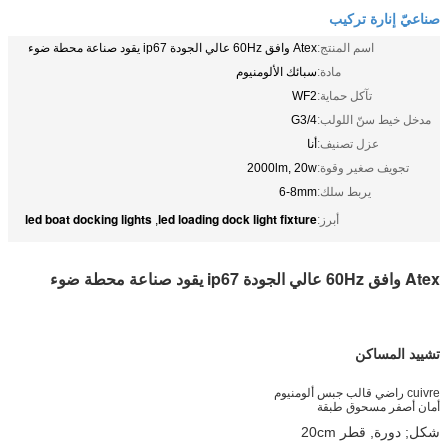
صناعيّ إنارة تركيب
اسم المنتج:
Atex وافق 60Hz عالي الجودة ip67 يقود صناعة محطة ضوء
مادة:
سبائك الألومنيوم
تآكل حماية:
WF2
مدخل خيط سنّ اللولب:
G3/4
عزل تصنيف:
أنا
تجويف صغير وقوة:
2000lm, 20w
يربط سلك:
6-8mm
led boat docking lights
led loading dock light fixture
أبرز:
,
Atex وافق 60Hz عالي الجودة ip67 يقود صناعة محطة ضوء
تشييد المساكن
cuivre راضي قالب جبس ألومنيوم
أمان أصفر مسحوق طبقة
شكل; دورة, قطر 20cm