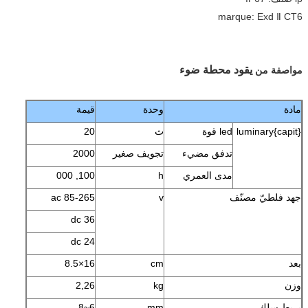
marque: Exd Ⅱ CT6
يقود محطة ضوء
مواصفة من
مادة
وحدة
قيمة
{capit}luminary
led قوة
ث
20
تدفق مضيء
تجويف صغير
2000
مدى العمري
h
100, 000
جهد فلطيّ مصنّف
v
ac 85-265
dc 36
dc 24
بعد
cm
16×8.5
وزن
kg
2,26
يربط سلك
mm
6~8