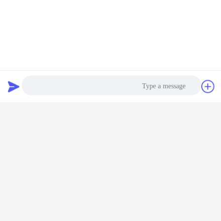
يلغم يقود ضوء,كشافات التعدين الصمام,led معدن غطاء مصباح
بطاقة:
,
led miners cap lamp
led mining headlamp
,
دردشة
طلب اقتباس
احصل على افضل سعر ل
قاد Atex 60Hz ip67 عالي الجودة
صناعة محطة ضوء
Photo
Video Call
استمر
Audio Call
صناعيّ إنارة تركيب
أكثر