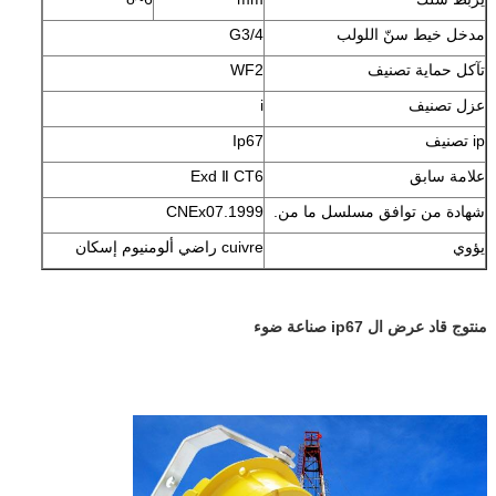
مدخل خيط سنّ اللولب
G3/4
تآكل حماية تصنيف
WF2
عزل تصنيف
i
ip تصنيف
Ip67
علامة سابق
Exd Ⅱ CT6
شهادة من توافق مسلسل ما من.
CNEx07.1999
يؤوي
cuivre راضي ألومنيوم إسكان
منتوج
قاد
عرض ال
ip67 صناعة ضوء