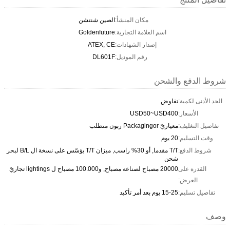
مكان المنشأ:
الصين شنتشن
اسم العلامة التجارية:
Goldenfuture
إصدار الشهادات:
ATEX, CE
رقم الموديل:
DL601F
شروط الدفع والشحن
الحد الأدنى لكمية:
تفاوض
الأسعار:
USD50~USD400
تفاصيل التغليف:
معياريّ Packagingor زبون متطلب
وقت التسليم:
20 يوم
شروط الدفع:
T/T مقدما, أو 30% راسب, ميزان T/T يؤسّس على نسخة ال B/L لبحر
شحن
القدرة على
20000 مصباح لصناعة مصباح, و100.000 مصباح ل lightings تجاريّ
العرض:
تفاصيل تسليم:
15-25 يوم بعد أمر تأكيد
وصف