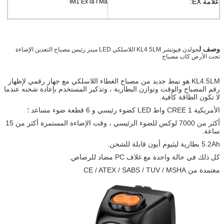
علامة EX:
IM1 Ex ia I Ma
وصف ل
جولدن فيوتشر KL4.5LM اللاسلكي LED مينر رئيس مصباح التعدين الإضاءة
تحت الأرض كاب مصباح
KL4.5LM هو نمط جديد من مصباح الغطاء اللاسلكي مع جهاز رقمي لإظهار
رقم المصباح والوقت وتوازن البطارية ، وتذكير المستخدم بإعادة شحنه عندما
لا تكون الطاقة كافية.
الأمريكية CREE 1 واط LED كضوء رئيسي و 6 قطعة ضوء مساعد ؛
أكثر من 7000 لوكس للضوء الرئيسي ، وقت الإضاءة المستمرة أكثر من 15
ساعة.
5.2Ah بطارية ليثيوم أيون قابلة للشحن.
كل ذلك في حالة واحدة مع غلاف PC مضاد للرصاص.
معتمدة من CE / ATEX / SABS / TUV / MSHA