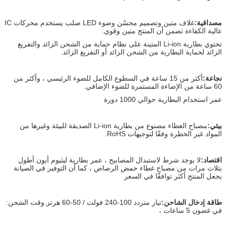
مصداقية:
غلاف متين وتصميم محسّن وضوء LED صلب يستخدم محركات IC
عالية الكفاءة تضمن أن المنتج متين وقوي.
تحتوي بطارية Li-ion المتينة على نظام حماية من الشحن الزائد والتفريغ
الزائد لحماية البطارية من الشحن الزائد أو التفريغ الزائد.
نجاعة:
أكثر من 15 ساعة في السطوع الكامل للضوء الرئيسي ، وأكثر من
60 ساعة من الإضاءة المستمرة للضوء الإضافي.
عمر استخدام البطارية حوالي 1000 دورة
بيئي:
مصباح الغطاء مصنوع من بطارية Li-ion الصديقة للبيئة وغيرها من
المواد غير الخطرة وفقًا لتوجيهات RoHS.
اقتصاد:
لا يوجد شرط لاستبدال المصابيح ، عمر بطارية ليثيوم أيون أطول
بثلاث مرات من مصباح غطاء حمض الرصاص ، كما أن التوفير في الصيانة
يجعل المنتج أكثر توافقًا في السعر
طاقة إدخال الشاحن:
تيار متردد 100-240 فولت / 50-60 هرتز.وقت الشحن:
في غضون 5 ساعات ،