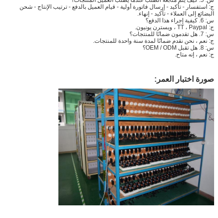
س: 5. كيف يتم متابعة الطلب عندما يطلب العميل المنتجات؟
ج: استفسار - تأكيد - إرسال فاتورة أولية - قيام العميل بالدفع - ترتيب الإنتاج - شحن
البضائع إلى العملاء - تأكيد - إنهاء.
س: 6. كيفية إجراء هذا الدفع؟
ج: TT ، Paypal ، ويسترن يونيون.
س: 7. هل تقدمون ضمانًا للمنتجات؟
ج: نعم ، نحن نقدم ضمانًا لمدة سنة واحدة للمنتجات.
س: 8. هل تقبل OEM / ODM؟
ج: نعم ، إنه متاح.
صورة اختبار العمر: