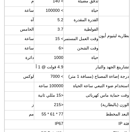
تدفق مضيئة
> 140
م
حياة
> 100000
ساعة
القدرة المقدرة
5.2
آه
الفولطية
3.7
الخامس
بطارية ليثيوم أيون
وقت العمل المستمر
> 15
ساعة
وقت الشحن
<6
ساعة
حياة
1000
دائرة
تشارينغ الجهد والتيار
4.9 فولت @ 1 أ
درجة إضاءة المصباح (مسافة 1 متر)
> 7000
لوكس
استخدام ضوء التبعي ساعة الحياة
100000 ساعة
وقت حماية ماس كهربائى
<15 مللي ثانية
الوزن (بالبطارية)
<215
ز
البعد المخطط
77 * 61 * 55
مم
فئة IP
IP67