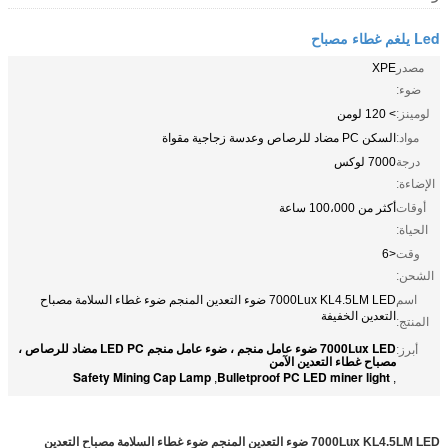
Led يلغم غطاء مصباح
مصدر
XPE
ضوء:
لومينز:
> 120 لومن
مواد:
السكن PC مضاد للرصاص وعدسة زجاجية مقواة
درجة
7000 لوكس
الإضاءة:
أوقات
أكثر من 100،000 ساعة
الحياة:
وقت
<6
الشحن:
اسم
7000Lux KL4.5LM LED ضوء التعدين المنجم ضوء غطاء السلامة مصباح
التعدين الخفيفة
المنتج:
7000Lux LED ضوء عامل منجم ، ضوء عامل منجم LED PC مضاد للرصاص ،
أبرز:
مصباح غطاء التعدين الآمن
Safety Mining Cap Lamp
Bulletproof PC LED miner light
,
,
7000Lux KL4.5LM LED ضوء التعدين المنجم ضوء غطاء السلامة مصباح التعدين