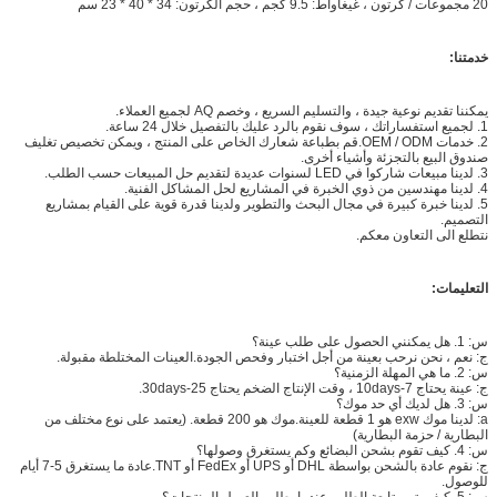
20 مجموعات / كرتون ، غيغاواط: 9.5 كجم ، حجم الكرتون: 34 * 40 * 23 سم
خدمتنا:
يمكننا تقديم نوعية جيدة ، والتسليم السريع ، وخصم AQ لجميع العملاء.
1. لجميع استفساراتك ، سوف نقوم بالرد عليك بالتفصيل خلال 24 ساعة.
2. خدمات OEM / ODM.قم بطباعة شعارك الخاص على المنتج ، ويمكن تخصيص تغليف
صندوق البيع بالتجزئة وأشياء أخرى.
3. لدينا مبيعات شاركوا في LED لسنوات عديدة لتقديم حل المبيعات حسب الطلب.
4. لدينا مهندسين من ذوي الخبرة في المشاريع لحل المشاكل الفنية.
5. لدينا خبرة كبيرة في مجال البحث والتطوير ولدينا قدرة قوية على القيام بمشاريع
التصميم.
نتطلع الى التعاون معكم.
التعليمات:
س: 1. هل يمكنني الحصول على طلب عينة؟
ج: نعم ، نحن نرحب بعينة من أجل اختبار وفحص الجودة.العينات المختلطة مقبولة.
س: 2. ما هي المهلة الزمنية؟
ج: عينة يحتاج 7-10days ، وقت الإنتاج الضخم يحتاج 25-30days.
س: 3. هل لديك أي حد موك؟
a: لدينا موك exw هو 1 قطعة للعينة.موك هو 200 قطعة. (يعتمد على نوع مختلف من
البطارية / حزمة البطارية)
س: 4. كيف تقوم بشحن البضائع وكم يستغرق وصولها؟
ج: نقوم عادة بالشحن بواسطة DHL أو UPS أو FedEx أو TNT.عادة ما يستغرق 5-7 أيام
للوصول.