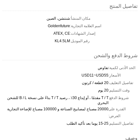
تفاصيل المنتج
مكان المنشأ:
شنتشن، الصين
اسم العلامة التجارية:
Goldenfuture
إصدار الشهادات:
ATEX, CE
رقم الموديل:
KL4.5LM
شروط الدفع والشحن
الحد الأدنى لكمية:
تفاوض
الأسعار:
USD11~USD55
تفاصيل التغليف:
20 قطعة / كرتون
وقت التسليم:
20 يوم
شروط الدفع:
T / T مقدمًا ، أو إيداع 30٪ ، رصيد T / T بناءً على نسخة B / L للشحن
البحري
القدرة على
20000 مصباح لمصابيح الصناعة و 100000 مصباح للإضاءة التجارية
العرض:
تفاصيل التسليم:
15-25 يوما بعد تأكيد الطلب
وصف