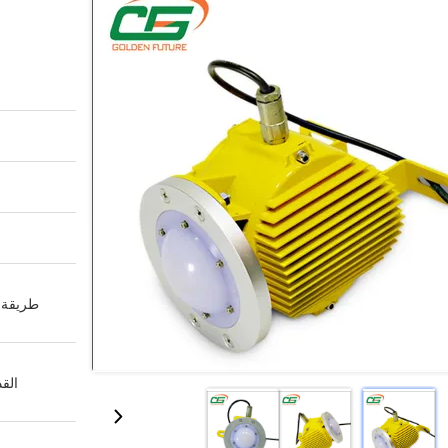
طريقة ا
القد