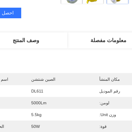
احصل ع
معلومات مفصلة
وصف المنتج
مكان المنشأ
الصين شنتشن
اسم ا
رقم الموديل
DL611
لومن:
5000Lm
وزن Unit:
5.5kg
قوة:
50W
الح