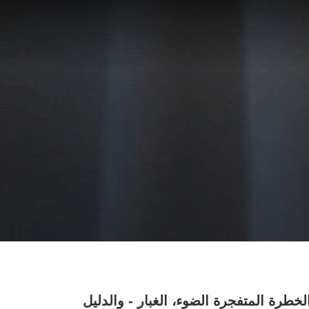
لخطرة المتفجرة الضوء، الغبار - والدليل