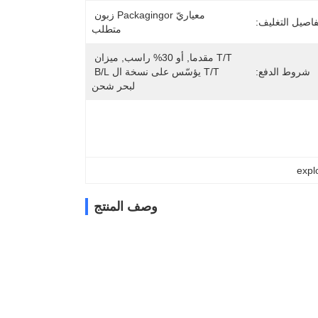
معياريّ Packagingor زبون 
فاصيل التغليف:
متطلب
T/T مقدما, أو 30% راسب, ميزان 
شروط الدفع:
T/T يؤسّس على نسخة ال B/L 
لبحر شحن
explo
وصف المنتج