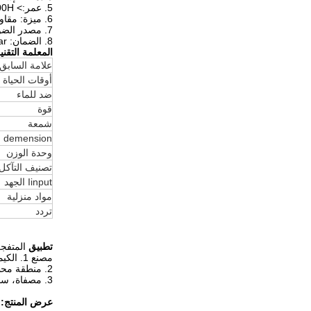
5. عمر:> 50000H
6. ميزة: مقاومة للحرارة، وانفجار برهان، للماء، وتآكل دليل على ذلك.
7. مصدر الضوء: كري
8. الضمان: 1year
المعلمة التقن
علامة السابق
أوقات الحياة
ضد للماء
قوة
شمعة
demension
وحدة الوزن
تصنيف التآكل
Iinput الجهد
مواد منزلية
تردد
تطبيق
المتفجر
مصنع 1. الكيميائية وتخزين النفط ومحطة الغاز والحفر منطقة تلاعب.
2. منطقة محظورة، صناعة الآلات والمعدات الثقيلة المنطقة، منطقة المستقبل القريب.
3. مصفاة، ساحل البحر خطير، fammable وانفجار منطقة I.
عرض المنتج: