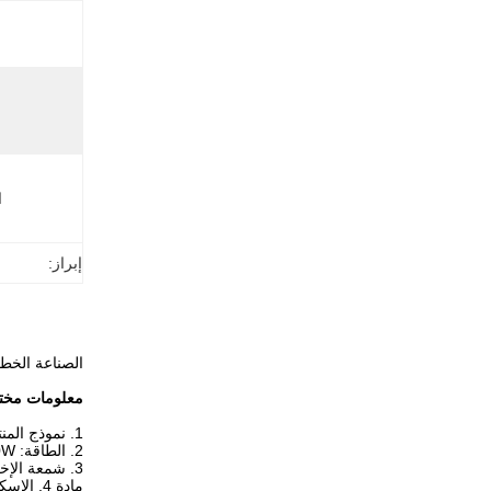
ا
إبراز:
الصناعة الخطر
معلومات مخت
1. نموذج المنتج: DL611
2. الطاقة: 50W
3. شمعة الإخراج: 5000lm
مادة 4. الإسكان: سبائك الألومنيوم مع الكمبيوتر