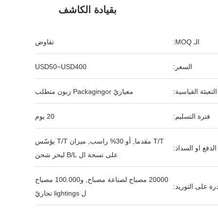
بقيادة الكاشف
الـ MOQ:
تفاوض
السعر:
USD50~USD400
التعبئة القياسية:
معياريّ Packagingor زبون متطلب
فترة التسليم:
20 يوم
T/T مقدما, أو 30% راسب, ميزان T/T يؤسّس
لدفع او السداد:
على نسخة ال B/L لبحر شحن
20000 مصباح لصناعة مصباح, و100.000 مصباح
رة على التوريد:
ل lightings تجاريّ