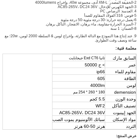
2-الخفيفة المصدر: XM-L أدى، مجموعة 40w، وإخراج 4000lumens
3-الجهد الكهربي للإدخال: AC85-265V، DC24 36V
4. العدسة: الرصاص PC
5-قوس: 316 الفولاذ المقاوم للصدأ
6-يعمل درجة حرارة:-30 درجة مئوية-50 درجة مئوية
7-الميزة: الحرارة-مقاومة، ماء برهان، الانفجار، التآكل برهان.
8-الضمان: 1 سنة
9. عند إنتاج هذا النموذج مع الدالة الطارئة، وإخراج لومن & السلطة 2000 لومن، 20w؛ مع
ساعة ونصف وقت الطوارئ.
معلمة فنية:
السابق مارك
ثانيا Exd CT6 جيجابايت
عمر
> ح 50000
مقاوم للماء
ip66
الطاقة
605
لومن
4000lm
demension
180 * 260 * 254 مم
وحدة الوزن
5.5 كجم
تصنيف التآكل
WF2
الجهد إيينبوت
AC85-265V، DC24 36V
مواد الإسكان
سبائك الألومنيوم يموت الصب
التردد
هرتز 50-60 هرتز
عرض المنتج: