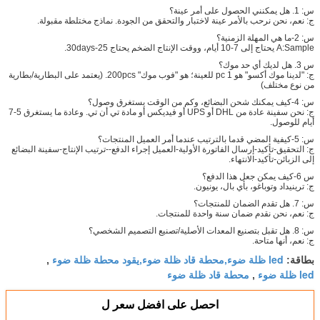
س: 1. هل يمكنني الحصول على أمر عينة؟
ج: نعم، نحن نرحب بالأمر عينة لاختبار والتحقق من الجودة. نماذج مختلطة مقبولة.
س: 2-ما هي المهلة الزمنية؟
A:Sample يحتاج إلى 7-10 أيام، ووقت الإنتاج الضخم يحتاج 25-30days.
س 3. هل لديك أي حد موك؟
ج: "لدينا موك أكسو" هو 1 pc للعينة؛ هو "فوب موك" 200pcs. (يعتمد على البطارية/بطارية
من نوع مختلف)
س: 4-كيف يمكنك شحن البضائع، وكم من الوقت يستغرق وصول؟
ج: نحن سفينة عادة من DHL أو UPS أو فيديكس أو مادة تي أن تي. وعادة ما يستغرق 5-7
أيام للوصول.
س: 5-كيفية المضي قدما بالترتيب عندما أمر العميل المنتجات؟
ج: التحقيق-تأكيد-إرسال الفاتورة الأولية-العميل إجراء الدفع--ترتيب الإنتاج-سفينة البضائع
إلى الزبائن-تأكيد-الانتهاء.
س 6-كيف يمكن جعل هذا الدفع؟
ج: ترينيداد وتوباغو، بأي بال، يونيون.
س: 7. هل تقدم الضمان للمنتجات؟
ج: نعم، نحن نقدم ضمان سنة واحدة للمنتجات.
س: 8. هل تقبل بتصنيع المعدات الأصلية/تصنيع التصميم الشخصي؟
ج: نعم، أنها متاحة.
led ظلة ضوء,محطة قاد ظلة ضوء,يقود محطة ظلة ضوء
بطاقة:
,
led ظلة ضوء
محطة قاد ظلة ضوء
,
احصل على افضل سعر ل