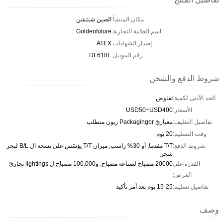
مكان المنشأ:
الصين شنتشن
اسم العلامة التجارية:
Goldenfuture
إصدار الشهادات:
ATEX
رقم الموديل:
DL618E
شروط الدفع والشحن
الحد الأدنى لكمية:
تفاوض
الأسعار:
USD50~USD400
تفاصيل التغليف:
معياريّ Packagingor زبون متطلب
وقت التسليم:
20 يوم
شروط الدفع:
T/T مقدما, أو 30% راسب, ميزان T/T يؤسّس على نسخة ال B/L لبحر
شحن
القدرة على
20000 مصباح لصناعة مصباح, و100.000 مصباح ل lightings تجاريّ
العرض:
تفاصيل تسليم:
15-25 يوم بعد أمر تأكيد
وصف