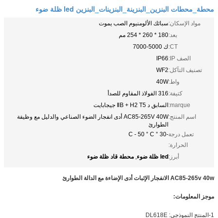
محطة_محطات البنزين_البنزينة_البنزينات_البنزين led ظلة ضوء
مواد الإسكان:
سبائك الألومنيوم الصب يموت
بعد:
180 * 260 * 254 مم
CT:
ك 5000-7000
الصف IP:
IP66
تصنيف التآكل:
WF2
واط:
40W
كتيفة:
316 الفولاذ المقاوم للصدأ
marque:
السابق د ⅡB + H2 T5 جيجابايت
اسم المنتج:
AC85-265V 40W أدى انفجار الضوء الصناعي والدليل مع وظيفة
الطوارئ
تعمل درجة
-30 ° C - 50 ° C
الحرارة:
led ظلة ضوء
محطة قاد ظلة ضوء
أبرز:
,
AC85-265v 40w الانفجار الإثبات أدى الإضاءة مع الدالة الطوارئ
موجز المعلومات:
1-المنتج النموذجي: DL618E