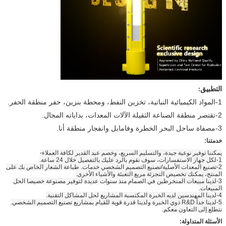
التطبيق
:
1-المواد الكيميائية النباتية، تخزين النفط، ومحطة بنزين، حفر منطقة الحفر.
2-تقتصر منطقة الصناعة الثقيلة الآلات المعدات، بداياته المجال.
3-مصفاة ساحل البحر الخطرة وفامابل وانفجار منطقة أنا.
خدمتنا:
يمكننا توفير نوعية جيدة، والتسليم السريع، وخصم عبد القدير لكافة العملاء-
1-لكل جهاز الاستفسارات، سوف نقوم بالرد عليك بالتفصيل خلال 24 ساعة.
2-تصنيع المعدات الأصلية/تصنيع التصميم الشخصي خدمات. طباعة الشعار الخاص بك على
المنتج، يمكنك تخصيص التجزئة مربع التعبئة والأشياء الأخرى.
3-لدينا مبيعات المنخرطين في الصمام منذ سنوات عديدة لتوفير مصنوعة خصيصا الحل
المبيعات.
4-لدينا المهندسين لديه الخبرة المكتسبة المشاريع لحل المشاكل التقنية.
5-لدينا جداً R&D ذوي الخبرة ولدينا قدرة قوية للقيام بمشاريع تصنيع التصميم الشخصي.
نتطلع إلى التعاون معكم.
الأسئلة المتداولة: